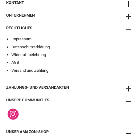
KONTAKT
– auch mit Handschuhen nutzbar Hygienisch & leicht
zu reinigen Platzsparende Wandmontage – jederzeit
UNTERNEHMEN
einsatzbereit Ideal für hohe Nutzungsfrequenz in
Gewerbe und Industrie Ideal für: Werkstätten &
Produktionshallen Lebensmittelverarbeitung &
RECHTLICHES
Gastronomie Pflegeeinrichtungen & Krankenhäuser
Öffentliche Waschräume & Hygienebereiche
Impressum
Produktdetails: Material: Aluminium
Datenschutzerklärung
Fassungsvermögen: passend für 1-Liter-Flaschen
Bedienung: hygienischer Hebelmechanismus
Widerrufsbelehrung
Befestigung: Wandmontage (inkl. Schrauben & Dübel)
AGB
Fazit: Der Alu-Wandspender 1 Liter vereint funktionales
Versand und Zahlung
Design, extreme Langlebigkeit und hygienische
Handhabung – perfekt für den täglichen Profi-Einsatz.
Eine Investition, die sich lohnt, wenn es um Sauberkeit,
ZAHLUNGS- UND VERSANDARTEN
Effizienz und Professionalität geht. Jetzt bestellen bei
sonntagseifen.de – Hygiene in Bestform.
UNSERE COMMUNITIES
UNSER AMAZON-SHOP