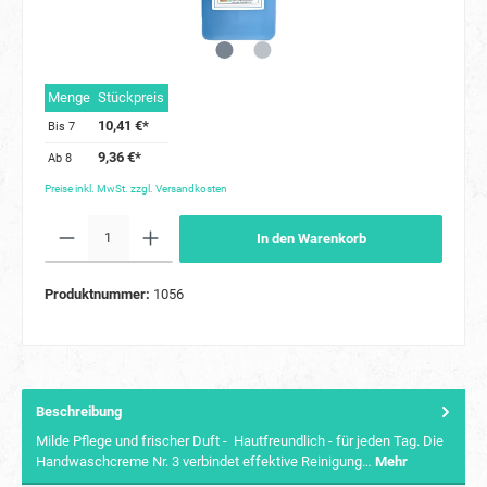
Menge
Stückpreis
10,41 €*
Bis
7
9,36 €*
Ab
8
Preise inkl. MwSt. zzgl. Versandkosten
In den Warenkorb
Produktnummer:
1056
Beschreibung
Milde Pflege und frischer Duft - Hautfreundlich - für jeden Tag. Die
Handwaschcreme Nr. 3 verbindet effektive Reinigung…
Mehr