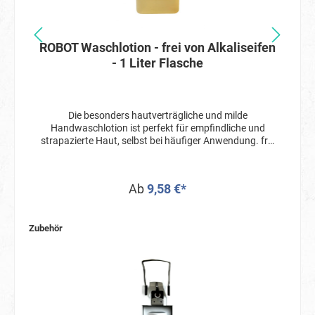
ROBOT Waschlotion - frei von Alkaliseifen
- 1 Liter Flasche
Die besonders hautverträgliche und milde
Handwaschlotion ist perfekt für empfindliche und
strapazierte Haut, selbst bei häufiger Anwendung. frei
von Alkaliseifen frei von Farbstoffen frei von Parfüm
hautschonend umweltfreundlich Wäscht gründlich
ohne die Haut zu belasten und bewahrt den
Ab
9,58 €*
Säureschutzmantel der Haut durch einen pH-Wert von
5,1. sonntagseifen: professionelle Pflegemittel und
Seifen direkt vom Hersteller, daher preiswert und gut.
Zubehör
Die in unseren Produkten enthaltenen Tenside erfüllen
die Bedingungen der biologischen Abbaubarkeit, wie
sie in der Verordnung (EG Nr. 648/2004) über
Detergenzien festgelegt sind.