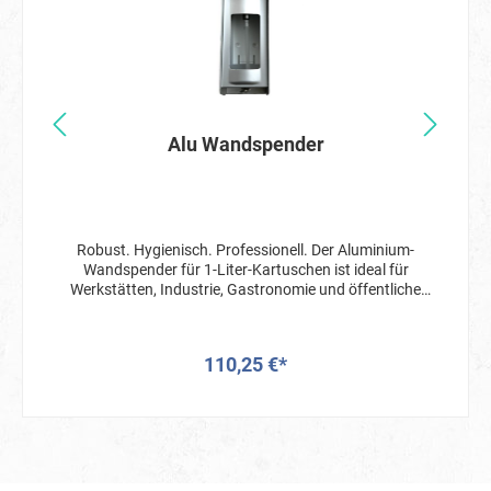
Alu Wandspender
Robust. Hygienisch. Professionell. Der Aluminium-
Wandspender für 1-Liter-Kartuschen ist ideal für
Werkstätten, Industrie, Gastronomie und öffentliche
Bereiche, in denen Hygiene, Stabilität und einfache
Bedienung höchste Priorität haben. Hergestellt aus
hochwertigem Aluminium, ist dieser Spender
110,25 €*
besonders robust, korrosionsbeständig und leicht zu
reinigen. Mit dem praktischen Hebelmechanismus lässt
sich Seife, Handwaschcreme oder Desinfektionsmittel
präzise dosieren – selbst mit verschmutzten Händen
oder Handschuhen. Vorteile im Überblick: Passend für
1-Liter-Flaschen von Sonntagseifen Robustes
Aluminium – langlebig und rostfrei Einfache Bedienung