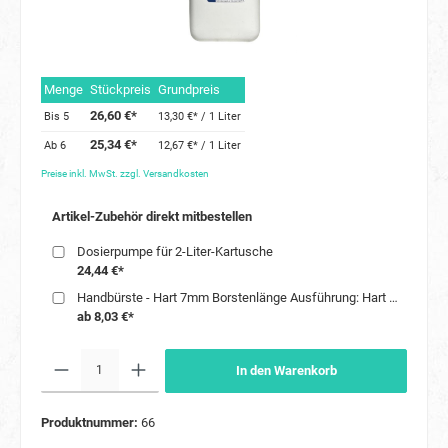
Menge
Stückpreis
Grundpreis
26,60 €*
Bis
5
13,30 €* / 1 Liter
25,34 €*
Ab
6
12,67 €* / 1 Liter
Preise inkl. MwSt. zzgl. Versandkosten
Artikel-Zubehör direkt mitbestellen
Dosierpumpe für 2-Liter-Kartusche
24,44 €*
Handbürste - Hart 7mm Borstenlänge Ausführung: Hart (7 mm Borstenlänge)
ab 8,03 €*
In den Warenkorb
Produktnummer:
66