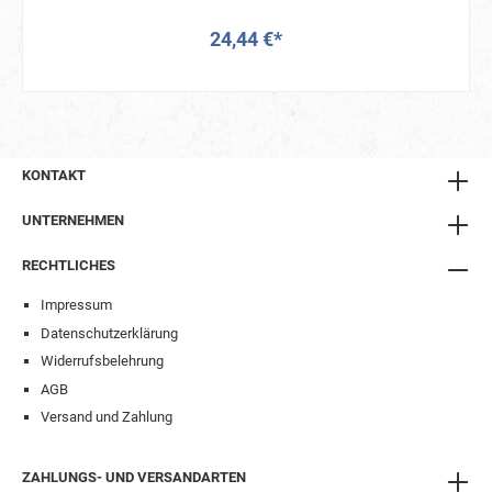
das mit Stil und Beständigkeit. Dank des rostfreien
Edelstahls eignet sich die Pumpe hervorragend für den
24,44 €*
professionellen Einsatz in Werkstätten,
Pflegeeinrichtungen, Praxen, Lebensmittelbereichen
und allen Sanitärräumen. Ihre Vorteile im Überblick:
In den Warenkorb
Passgenau für 2-Liter-Kartuschen, Robot Soft, Robot
Sensor und Nautic Sportduschgel von Sonntagseifen
Hochwertiger Edelstahl – rostfrei, pflegeleicht,
langlebig Hygienische Anwendung durch präzise
KONTAKT
Dosierung Einfache Reinigung – ideal für
Hygienebereiche Nachhaltig & wiederverwendbar – im
UNTERNEHMEN
Gegensatz zu Einwegpumpen Ideal für: Werkstätten &
Produktionsstätten Pflegeeinrichtungen, Arztpraxen &
Labore Gastronomie & Lebensmittelverarbeitung
RECHTLICHES
Öffentliche Einrichtungen & Sanitärräume Überall dort,
wo Sicherheit, Hygiene & Langlebigkeit gefragt sind
Impressum
Produktdetails: Material: Edelstahl, rostfrei
Datenschutzerklärung
Dosiermenge: ca. 4–6 ml pro Hub Gewindegröße:
passend für 2-Liter-Kartuschen Anwendung: Einfach
Widerrufsbelehrung
aufschrauben & einsatzbereit Fazit: Mit der Edelstahl-
AGB
Dosierpumpe für 2-Liter-Kartuschen holen Sie sich eine
Versand und Zahlung
professionelle, langlebige und hygienische Lösung in
Ihren Alltag. Perfekt abgestimmt auf Ihre
Reinigungslösungen von Sonntagseifen – für saubere
ZAHLUNGS- UND VERSANDARTEN
Hände und effiziente Abläufe. Jetzt bestellen bei