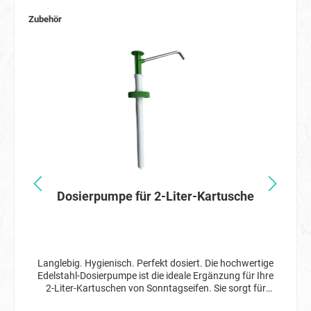
Seifen direkt vom Hersteller, daher preiswert und gut.
Zubehör
Die in unseren Produkten enthaltenen Tenside erfüllen
die Bedingungen der biologischen Abbaubarkeit, wie
sie in der Verordnung (EG Nr. 648/2004) über
Detergenzien festgelegt sind.
Dosierpumpe für 2-Liter-Kartusche
Langlebig. Hygienisch. Perfekt dosiert. Die hochwertige
Edelstahl-Dosierpumpe ist die ideale Ergänzung für Ihre
2-Liter-Kartuschen von Sonntagseifen. Sie sorgt für
eine exakte Dosierung Ihrer Handwaschpaste – und