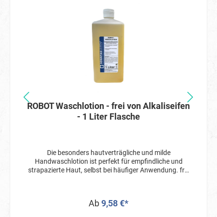
ROBOT Waschlotion - frei von Alkaliseifen
- 1 Liter Flasche
Die besonders hautverträgliche und milde
Handwaschlotion ist perfekt für empfindliche und
strapazierte Haut, selbst bei häufiger Anwendung. frei
von Alkaliseifen frei von Farbstoffen frei von Parfüm
hautschonend umweltfreundlich Wäscht gründlich
ohne die Haut zu belasten und bewahrt den
Ab
9,58 €*
Säureschutzmantel der Haut durch einen pH-Wert von
5,1. sonntagseifen: professionelle Pflegemittel und