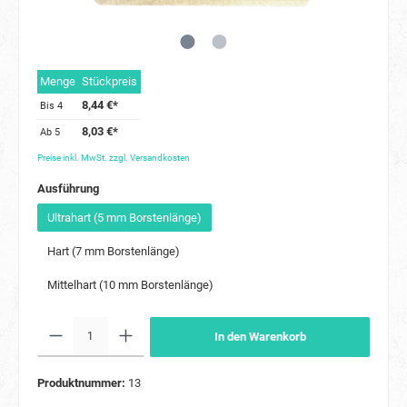
Menge
Stückpreis
8,44 €*
Bis
4
8,03 €*
Ab
5
Preise inkl. MwSt. zzgl. Versandkosten
Ausführung
Ultrahart (5 mm Borstenlänge)
Hart (7 mm Borstenlänge)
Mittelhart (10 mm Borstenlänge)
In den Warenkorb
Produktnummer:
13