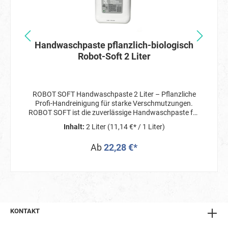
Handwaschpaste pflanzlich-biologisch
Robot-Soft 2 Liter
ROBOT SOFT Handwaschpaste 2 Liter – Pflanzliche
Profi-Handreinigung für starke Verschmutzungen.
ROBOT SOFT ist die zuverlässige Handwaschpaste für
Werkstatt, Industrie, Haushalt und Hobby, wenn
Inhalt:
2 Liter
(11,14 €* / 1 Liter)
normale Seife nicht mehr ausreicht. Die kraftvolle
Reinigung basiert auf natürlichen, biologisch
Ab
22,28 €*
abbaubaren Inhaltsstoffen, ist sanft zur Haut und
stark gegen Schmutz. Natürlich stark – bei jedem
Händewaschen Effektive Reinigung bei Öl, Fett, Ruß,
Schmierstoffen & Farben Pflanzlich & biologisch
abbaubar nach OECD* – schont Umwelt & Haut Ohne
Mikroplastik, ohne chemische Lösungsmittel, ohne
Silikone Mit Naturreibmittel (Maiskolbenmehl) für eine
KONTAKT
gründliche, aber hautfreundliche Reinigung Kokosöl
und Kokostalg als Seifenbasis Vegan Angenehmer Duft